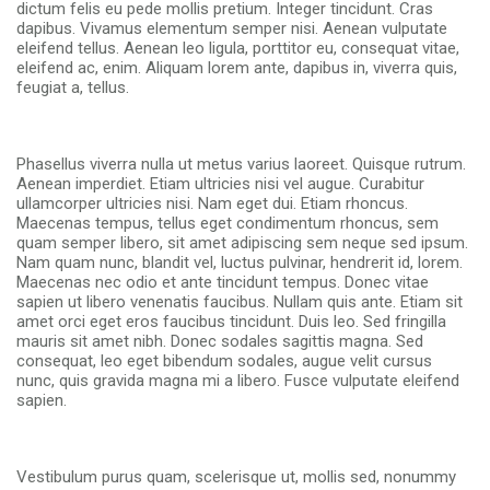
dictum felis eu pede mollis pretium. Integer tincidunt. Cras
dapibus. Vivamus elementum semper nisi. Aenean vulputate
eleifend tellus. Aenean leo ligula, porttitor eu, consequat vitae,
eleifend ac, enim. Aliquam lorem ante, dapibus in, viverra quis,
feugiat a, tellus.
Phasellus viverra nulla ut metus varius laoreet. Quisque rutrum.
Aenean imperdiet. Etiam ultricies nisi vel augue. Curabitur
ullamcorper ultricies nisi. Nam eget dui. Etiam rhoncus.
Maecenas tempus, tellus eget condimentum rhoncus, sem
quam semper libero, sit amet adipiscing sem neque sed ipsum.
Nam quam nunc, blandit vel, luctus pulvinar, hendrerit id, lorem.
Maecenas nec odio et ante tincidunt tempus. Donec vitae
sapien ut libero venenatis faucibus. Nullam quis ante. Etiam sit
amet orci eget eros faucibus tincidunt. Duis leo. Sed fringilla
mauris sit amet nibh. Donec sodales sagittis magna. Sed
consequat, leo eget bibendum sodales, augue velit cursus
nunc, quis gravida magna mi a libero. Fusce vulputate eleifend
sapien.
Vestibulum purus quam, scelerisque ut, mollis sed, nonummy