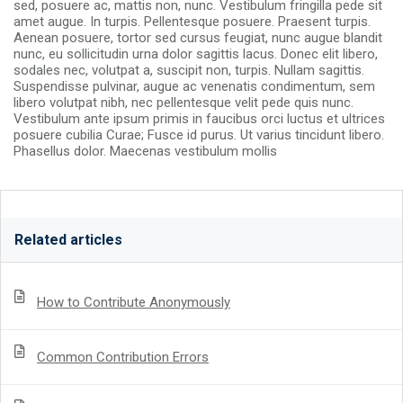
sed, posuere ac, mattis non, nunc. Vestibulum fringilla pede sit
amet augue. In turpis. Pellentesque posuere. Praesent turpis.
Aenean posuere, tortor sed cursus feugiat, nunc augue blandit
nunc, eu sollicitudin urna dolor sagittis lacus. Donec elit libero,
sodales nec, volutpat a, suscipit non, turpis. Nullam sagittis.
Suspendisse pulvinar, augue ac venenatis condimentum, sem
libero volutpat nibh, nec pellentesque velit pede quis nunc.
Vestibulum ante ipsum primis in faucibus orci luctus et ultrices
posuere cubilia Curae; Fusce id purus. Ut varius tincidunt libero.
Phasellus dolor. Maecenas vestibulum mollis
Related articles
How to Contribute Anonymously
Common Contribution Errors