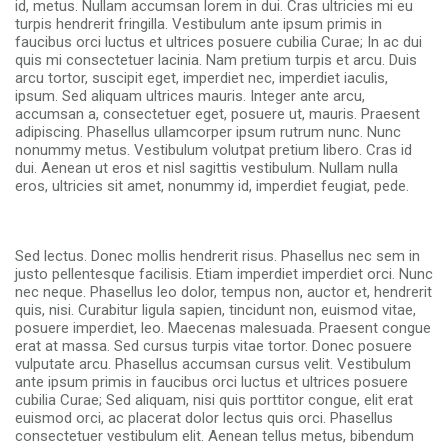
id, metus. Nullam accumsan lorem in dui. Cras ultricies mi eu
turpis hendrerit fringilla. Vestibulum ante ipsum primis in
faucibus orci luctus et ultrices posuere cubilia Curae; In ac dui
quis mi consectetuer lacinia. Nam pretium turpis et arcu. Duis
arcu tortor, suscipit eget, imperdiet nec, imperdiet iaculis,
ipsum. Sed aliquam ultrices mauris. Integer ante arcu,
accumsan a, consectetuer eget, posuere ut, mauris. Praesent
adipiscing. Phasellus ullamcorper ipsum rutrum nunc. Nunc
nonummy metus. Vestibulum volutpat pretium libero. Cras id
dui. Aenean ut eros et nisl sagittis vestibulum. Nullam nulla
eros, ultricies sit amet, nonummy id, imperdiet feugiat, pede.
Sed lectus. Donec mollis hendrerit risus. Phasellus nec sem in
justo pellentesque facilisis. Etiam imperdiet imperdiet orci. Nunc
nec neque. Phasellus leo dolor, tempus non, auctor et, hendrerit
quis, nisi. Curabitur ligula sapien, tincidunt non, euismod vitae,
posuere imperdiet, leo. Maecenas malesuada. Praesent congue
erat at massa. Sed cursus turpis vitae tortor. Donec posuere
vulputate arcu. Phasellus accumsan cursus velit. Vestibulum
ante ipsum primis in faucibus orci luctus et ultrices posuere
cubilia Curae; Sed aliquam, nisi quis porttitor congue, elit erat
euismod orci, ac placerat dolor lectus quis orci. Phasellus
consectetuer vestibulum elit. Aenean tellus metus, bibendum