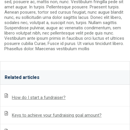
sed, posuere ac, mattis non, nunc. Vestibulum fringilla pede sit
amet augue. In turpis. Pellentesque posuere. Praesent turpis.
Aenean posuere, tortor sed cursus feugiat, nunc augue blandit
nunc, eu sollicitudin urna dolor sagittis lacus. Donec elit libero,
sodales nec, volutpat a, suscipit non, turpis. Nullam sagittis.
Suspendisse pulvinar, augue ac venenatis condimentum, sem
libero volutpat nibh, nec pellentesque velit pede quis nunc.
Vestibulum ante ipsum primis in faucibus orci luctus et ultrices
posuere cubilia Curae; Fusce id purus. Ut varius tincidunt libero.
Phasellus dolor. Maecenas vestibulum mollis
Related articles
How do I start a fundraiser?
Keys to achieve your fundraising goal amount?