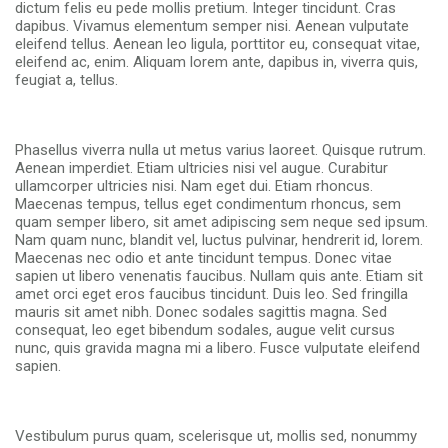
dictum felis eu pede mollis pretium. Integer tincidunt. Cras
dapibus. Vivamus elementum semper nisi. Aenean vulputate
eleifend tellus. Aenean leo ligula, porttitor eu, consequat vitae,
eleifend ac, enim. Aliquam lorem ante, dapibus in, viverra quis,
feugiat a, tellus.
Phasellus viverra nulla ut metus varius laoreet. Quisque rutrum.
Aenean imperdiet. Etiam ultricies nisi vel augue. Curabitur
ullamcorper ultricies nisi. Nam eget dui. Etiam rhoncus.
Maecenas tempus, tellus eget condimentum rhoncus, sem
quam semper libero, sit amet adipiscing sem neque sed ipsum.
Nam quam nunc, blandit vel, luctus pulvinar, hendrerit id, lorem.
Maecenas nec odio et ante tincidunt tempus. Donec vitae
sapien ut libero venenatis faucibus. Nullam quis ante. Etiam sit
amet orci eget eros faucibus tincidunt. Duis leo. Sed fringilla
mauris sit amet nibh. Donec sodales sagittis magna. Sed
consequat, leo eget bibendum sodales, augue velit cursus
nunc, quis gravida magna mi a libero. Fusce vulputate eleifend
sapien.
Vestibulum purus quam, scelerisque ut, mollis sed, nonummy