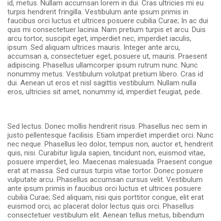
id, metus. Nullam accumsan lorem in dui. Cras ultricies mi eu
turpis hendrerit fringilla. Vestibulum ante ipsum primis in
faucibus orci luctus et ultrices posuere cubilia Curae; In ac dui
quis mi consectetuer lacinia. Nam pretium turpis et arcu. Duis
arcu tortor, suscipit eget, imperdiet nec, imperdiet iaculis,
ipsum. Sed aliquam ultrices mauris. Integer ante arcu,
accumsan a, consectetuer eget, posuere ut, mauris. Praesent
adipiscing. Phasellus ullamcorper ipsum rutrum nunc. Nunc
nonummy metus. Vestibulum volutpat pretium libero. Cras id
dui. Aenean ut eros et nisl sagittis vestibulum. Nullam nulla
eros, ultricies sit amet, nonummy id, imperdiet feugiat, pede.
Sed lectus. Donec mollis hendrerit risus. Phasellus nec sem in
justo pellentesque facilisis. Etiam imperdiet imperdiet orci. Nunc
nec neque. Phasellus leo dolor, tempus non, auctor et, hendrerit
quis, nisi. Curabitur ligula sapien, tincidunt non, euismod vitae,
posuere imperdiet, leo. Maecenas malesuada. Praesent congue
erat at massa. Sed cursus turpis vitae tortor. Donec posuere
vulputate arcu. Phasellus accumsan cursus velit. Vestibulum
ante ipsum primis in faucibus orci luctus et ultrices posuere
cubilia Curae; Sed aliquam, nisi quis porttitor congue, elit erat
euismod orci, ac placerat dolor lectus quis orci. Phasellus
consectetuer vestibulum elit. Aenean tellus metus, bibendum